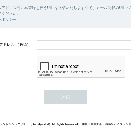
ルアドレス宛に本登録を行うURLを送信いたしますので、メール記載のURL
てください。
ーポリシー
アドレス
（必須）
5 ブランドジャックリスト（Brandjacklist）All Rights Reserved. | 神奈川県藤沢市・湘南発ハイブ